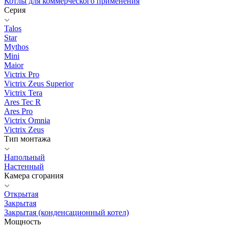
Котлы для коммерческого применения
Серия
Talos
Star
Mythos
Mini
Maior
Victrix Pro
Victrix Zeus Superior
Victrix Tera
Ares Tec R
Ares Pro
Victrix Omnia
Victrix Zeus
Тип монтажа
Напольный
Настенный
Камера сгорания
Открытая
Закрытая
Закрытая (конденсационный котел)
Мощность