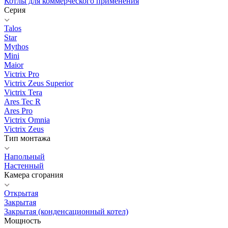
Котлы для коммерческого применения
Серия
Talos
Star
Mythos
Mini
Maior
Victrix Pro
Victrix Zeus Superior
Victrix Tera
Ares Tec R
Ares Pro
Victrix Omnia
Victrix Zeus
Тип монтажа
Напольный
Настенный
Камера сгорания
Открытая
Закрытая
Закрытая (конденсационный котел)
Мощность