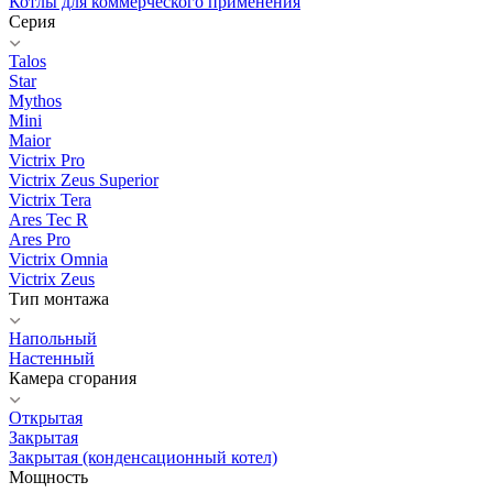
Котлы для коммерческого применения
Серия
Talos
Star
Mythos
Mini
Maior
Victrix Pro
Victrix Zeus Superior
Victrix Tera
Ares Tec R
Ares Pro
Victrix Omnia
Victrix Zeus
Тип монтажа
Напольный
Настенный
Камера сгорания
Открытая
Закрытая
Закрытая (конденсационный котел)
Мощность