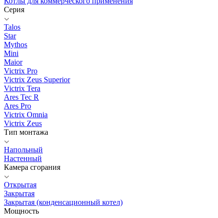
Котлы для коммерческого применения
Серия
Talos
Star
Mythos
Mini
Maior
Victrix Pro
Victrix Zeus Superior
Victrix Tera
Ares Tec R
Ares Pro
Victrix Omnia
Victrix Zeus
Тип монтажа
Напольный
Настенный
Камера сгорания
Открытая
Закрытая
Закрытая (конденсационный котел)
Мощность