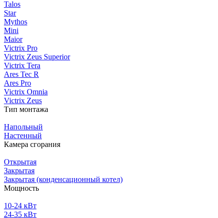
Talos
Star
Mythos
Mini
Maior
Victrix Pro
Victrix Zeus Superior
Victrix Tera
Ares Tec R
Ares Pro
Victrix Omnia
Victrix Zeus
Тип монтажа
Напольный
Настенный
Камера сгорания
Открытая
Закрытая
Закрытая (конденсационный котел)
Мощность
10-24 кВт
24-35 кВт