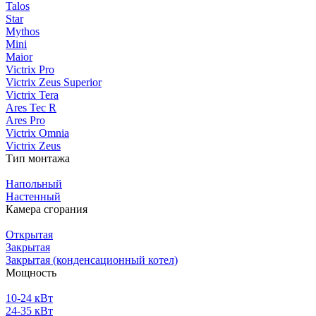
Talos
Star
Mythos
Mini
Maior
Victrix Pro
Victrix Zeus Superior
Victrix Tera
Ares Tec R
Ares Pro
Victrix Omnia
Victrix Zeus
Тип монтажа
Напольный
Настенный
Камера сгорания
Открытая
Закрытая
Закрытая (конденсационный котел)
Мощность
10-24 кВт
24-35 кВт