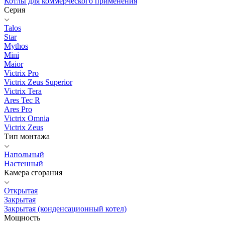
Котлы для коммерческого применения
Серия
Talos
Star
Mythos
Mini
Maior
Victrix Pro
Victrix Zeus Superior
Victrix Tera
Ares Tec R
Ares Pro
Victrix Omnia
Victrix Zeus
Тип монтажа
Напольный
Настенный
Камера сгорания
Открытая
Закрытая
Закрытая (конденсационный котел)
Мощность