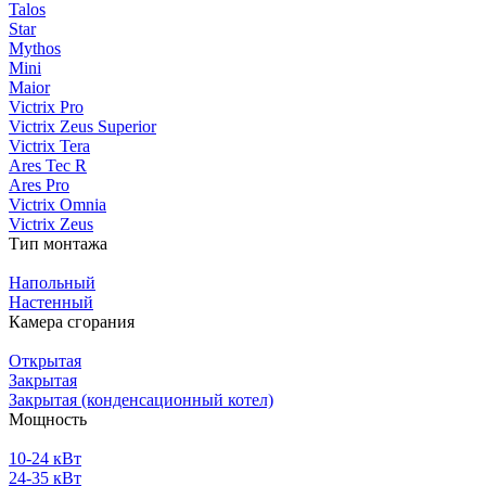
Talos
Star
Mythos
Mini
Maior
Victrix Pro
Victrix Zeus Superior
Victrix Tera
Ares Tec R
Ares Pro
Victrix Omnia
Victrix Zeus
Тип монтажа
Напольный
Настенный
Камера сгорания
Открытая
Закрытая
Закрытая (конденсационный котел)
Мощность
10-24 кВт
24-35 кВт