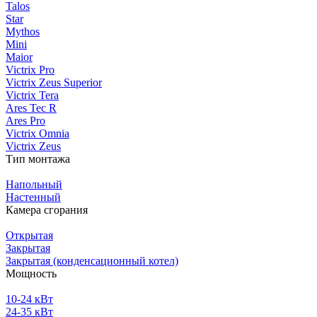
Talos
Star
Mythos
Mini
Maior
Victrix Pro
Victrix Zeus Superior
Victrix Tera
Ares Tec R
Ares Pro
Victrix Omnia
Victrix Zeus
Тип монтажа
Напольный
Настенный
Камера сгорания
Открытая
Закрытая
Закрытая (конденсационный котел)
Мощность
10-24 кВт
24-35 кВт