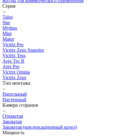
Котлы для коммерческого применения
Серия
Talos
Star
Mythos
Mini
Maior
Victrix Pro
Victrix Zeus Superior
Victrix Tera
Ares Tec R
Ares Pro
Victrix Omnia
Victrix Zeus
Тип монтажа
Напольный
Настенный
Камера сгорания
Открытая
Закрытая
Закрытая (конденсационный котел)
Мощность