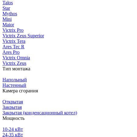
Talos
Star
Mythos
Mini
Maior
Victrix Pro
Victrix Zeus Superior
Victrix Tera
Ares Tec R
Ares Pro
Victrix Omnia
Victrix Zeus
Тип монтажа
Напольный
Настенный
Камера сгорания
Открытая
Закрытая
Закрытая (конденсационный котел)
Мощность
10-24 кВт
24-35 кВт