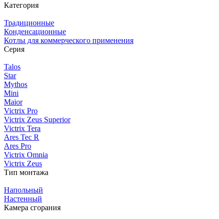
Категория
Традиционные
Конденсационные
Котлы для коммерческого применения
Серия
Talos
Star
Mythos
Mini
Maior
Victrix Pro
Victrix Zeus Superior
Victrix Tera
Ares Tec R
Ares Pro
Victrix Omnia
Victrix Zeus
Тип монтажа
Напольный
Настенный
Камера сгорания