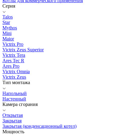
Котлы для коммерческого применения
Серия
Talos
Star
Mythos
Mini
Maior
Victrix Pro
Victrix Zeus Superior
Victrix Tera
Ares Tec R
Ares Pro
Victrix Omnia
Victrix Zeus
Тип монтажа
Напольный
Настенный
Камера сгорания
Открытая
Закрытая
Закрытая (конденсационный котел)
Мощность