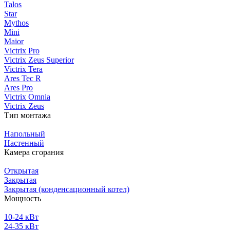
Talos
Star
Mythos
Mini
Maior
Victrix Pro
Victrix Zeus Superior
Victrix Tera
Ares Tec R
Ares Pro
Victrix Omnia
Victrix Zeus
Тип монтажа
Напольный
Настенный
Камера сгорания
Открытая
Закрытая
Закрытая (конденсационный котел)
Мощность
10-24 кВт
24-35 кВт