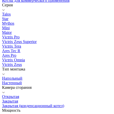
Котлы для коммерческого применения
Серия
Talos
Star
Mythos
Mini
Maior
Victrix Pro
Victrix Zeus Superior
Victrix Tera
Ares Tec R
Ares Pro
Victrix Omnia
Victrix Zeus
Тип монтажа
Напольный
Настенный
Камера сгорания
Открытая
Закрытая
Закрытая (конденсационный котел)
Мощность