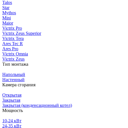
Talos
Star
Mythos
Mini
Maior
Victrix Pro
Victrix Zeus Superior
Victrix Tera
Ares Tec R
Ares Pro
Victrix Omnia
Victrix Zeus
Тип монтажа
Напольный
Настенный
Камера сгорания
Открытая
Закрытая
Закрытая (конденсационный котел)
Мощность
10-24 кВт
24-35 кВт