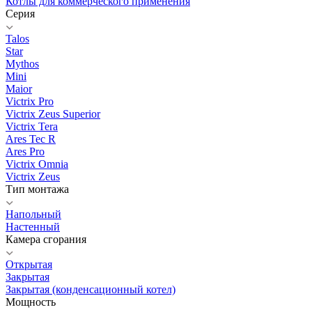
Котлы для коммерческого применения
Серия
Talos
Star
Mythos
Mini
Maior
Victrix Pro
Victrix Zeus Superior
Victrix Tera
Ares Tec R
Ares Pro
Victrix Omnia
Victrix Zeus
Тип монтажа
Напольный
Настенный
Камера сгорания
Открытая
Закрытая
Закрытая (конденсационный котел)
Мощность