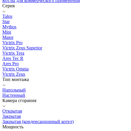
Котлы для коммерческого применения
Серия
Talos
Star
Mythos
Mini
Maior
Victrix Pro
Victrix Zeus Superior
Victrix Tera
Ares Tec R
Ares Pro
Victrix Omnia
Victrix Zeus
Тип монтажа
Напольный
Настенный
Камера сгорания
Открытая
Закрытая
Закрытая (конденсационный котел)
Мощность