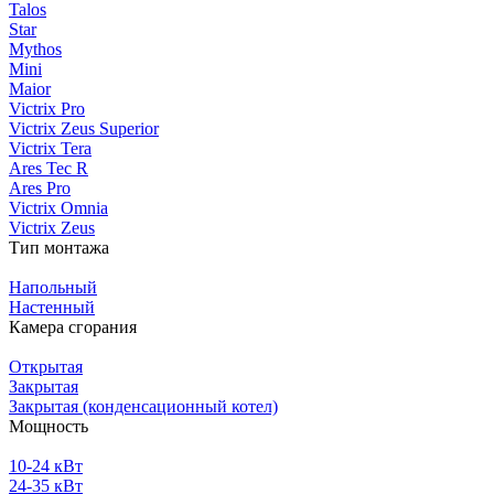
Talos
Star
Mythos
Mini
Maior
Victrix Pro
Victrix Zeus Superior
Victrix Tera
Ares Tec R
Ares Pro
Victrix Omnia
Victrix Zeus
Тип монтажа
Напольный
Настенный
Камера сгорания
Открытая
Закрытая
Закрытая (конденсационный котел)
Мощность
10-24 кВт
24-35 кВт