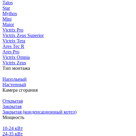
Talos
Star
Mythos
Mini
Maior
Victrix Pro
Victrix Zeus Superior
Victrix Tera
Ares Tec R
Ares Pro
Victrix Omnia
Victrix Zeus
Тип монтажа
Напольный
Настенный
Камера сгорания
Открытая
Закрытая
Закрытая (конденсационный котел)
Мощность
10-24 кВт
24-35 кВт