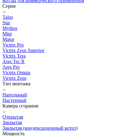
Котлы для коммерческого применения
Серия
Talos
Star
Mythos
Mini
Maior
Victrix Pro
Victrix Zeus Superior
Victrix Tera
Ares Tec R
Ares Pro
Victrix Omnia
Victrix Zeus
Тип монтажа
Напольный
Настенный
Камера сгорания
Открытая
Закрытая
Закрытая (конденсационный котел)
Мощность