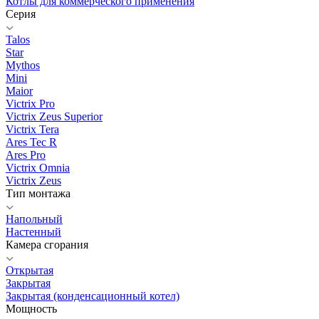
Котлы для коммерческого применения
Серия
Talos
Star
Mythos
Mini
Maior
Victrix Pro
Victrix Zeus Superior
Victrix Tera
Ares Tec R
Ares Pro
Victrix Omnia
Victrix Zeus
Тип монтажа
Напольный
Настенный
Камера сгорания
Открытая
Закрытая
Закрытая (конденсационный котел)
Мощность