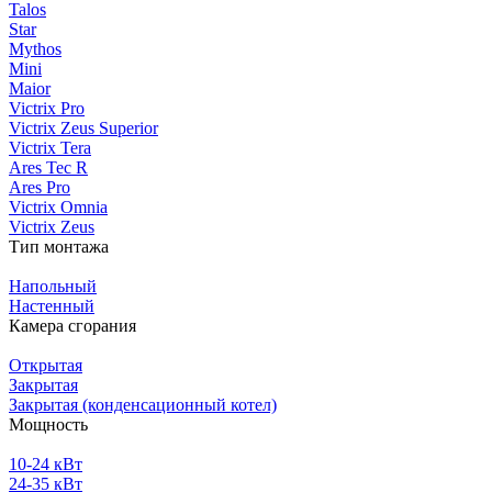
Talos
Star
Mythos
Mini
Maior
Victrix Pro
Victrix Zeus Superior
Victrix Tera
Ares Tec R
Ares Pro
Victrix Omnia
Victrix Zeus
Тип монтажа
Напольный
Настенный
Камера сгорания
Открытая
Закрытая
Закрытая (конденсационный котел)
Мощность
10-24 кВт
24-35 кВт