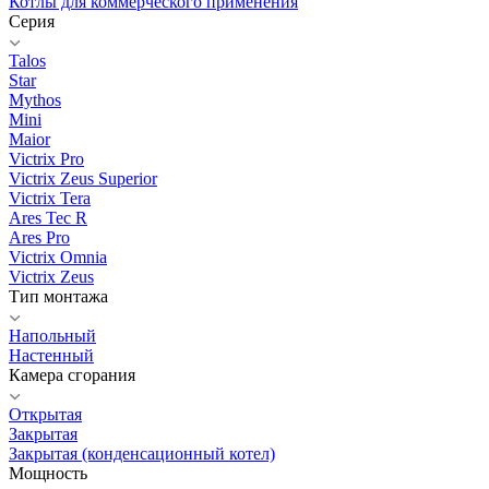
Котлы для коммерческого применения
Серия
Talos
Star
Mythos
Mini
Maior
Victrix Pro
Victrix Zeus Superior
Victrix Tera
Ares Tec R
Ares Pro
Victrix Omnia
Victrix Zeus
Тип монтажа
Напольный
Настенный
Камера сгорания
Открытая
Закрытая
Закрытая (конденсационный котел)
Мощность