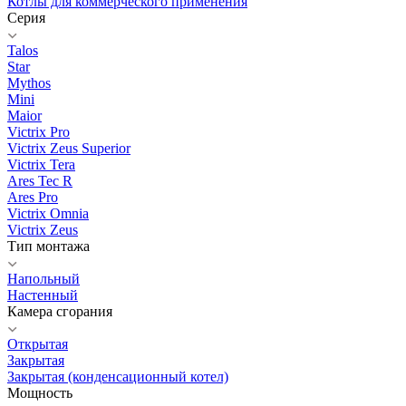
Котлы для коммерческого применения
Серия
Talos
Star
Mythos
Mini
Maior
Victrix Pro
Victrix Zeus Superior
Victrix Tera
Ares Tec R
Ares Pro
Victrix Omnia
Victrix Zeus
Тип монтажа
Напольный
Настенный
Камера сгорания
Открытая
Закрытая
Закрытая (конденсационный котел)
Мощность