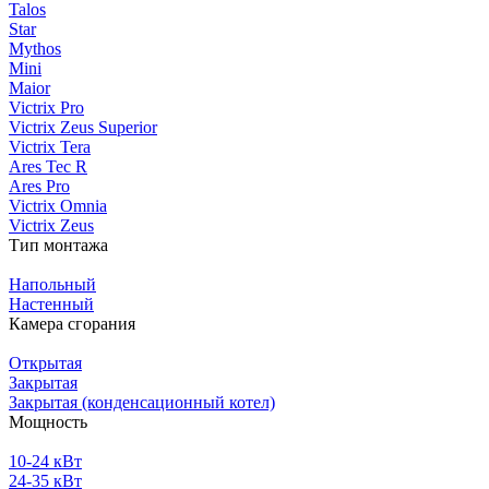
Talos
Star
Mythos
Mini
Maior
Victrix Pro
Victrix Zeus Superior
Victrix Tera
Ares Tec R
Ares Pro
Victrix Omnia
Victrix Zeus
Тип монтажа
Напольный
Настенный
Камера сгорания
Открытая
Закрытая
Закрытая (конденсационный котел)
Мощность
10-24 кВт
24-35 кВт