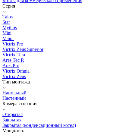
Котлы для коммерческого применения
Серия
Talos
Star
Mythos
Mini
Maior
Victrix Pro
Victrix Zeus Superior
Victrix Tera
Ares Tec R
Ares Pro
Victrix Omnia
Victrix Zeus
Тип монтажа
Напольный
Настенный
Камера сгорания
Открытая
Закрытая
Закрытая (конденсационный котел)
Мощность