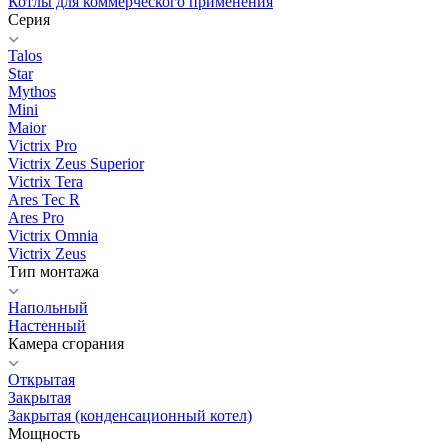
Котлы для коммерческого применения
Серия
Talos
Star
Mythos
Mini
Maior
Victrix Pro
Victrix Zeus Superior
Victrix Tera
Ares Tec R
Ares Pro
Victrix Omnia
Victrix Zeus
Тип монтажа
Напольный
Настенный
Камера сгорания
Открытая
Закрытая
Закрытая (конденсационный котел)
Мощность