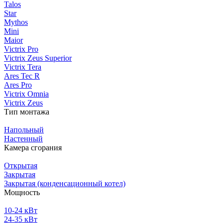
Talos
Star
Mythos
Mini
Maior
Victrix Pro
Victrix Zeus Superior
Victrix Tera
Ares Tec R
Ares Pro
Victrix Omnia
Victrix Zeus
Тип монтажа
Напольный
Настенный
Камера сгорания
Открытая
Закрытая
Закрытая (конденсационный котел)
Мощность
10-24 кВт
24-35 кВт