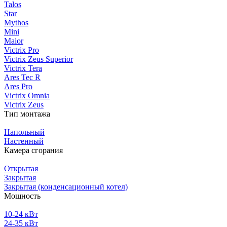
Talos
Star
Mythos
Mini
Maior
Victrix Pro
Victrix Zeus Superior
Victrix Tera
Ares Tec R
Ares Pro
Victrix Omnia
Victrix Zeus
Тип монтажа
Напольный
Настенный
Камера сгорания
Открытая
Закрытая
Закрытая (конденсационный котел)
Мощность
10-24 кВт
24-35 кВт