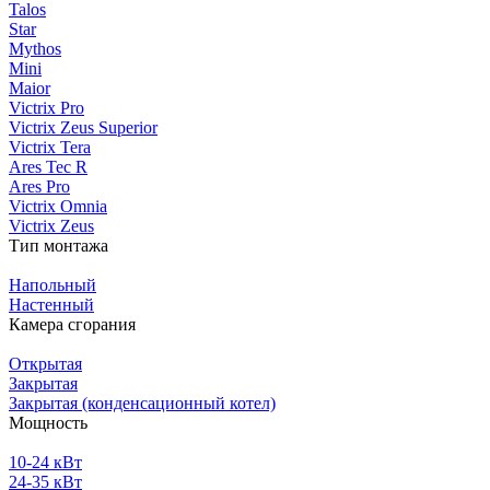
Talos
Star
Mythos
Mini
Maior
Victrix Pro
Victrix Zeus Superior
Victrix Tera
Ares Tec R
Ares Pro
Victrix Omnia
Victrix Zeus
Тип монтажа
Напольный
Настенный
Камера сгорания
Открытая
Закрытая
Закрытая (конденсационный котел)
Мощность
10-24 кВт
24-35 кВт