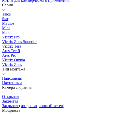
Котлы для коммерческого применения
Серия
Talos
Star
Mythos
Mini
Maior
Victrix Pro
Victrix Zeus Superior
Victrix Tera
Ares Tec R
Ares Pro
Victrix Omnia
Victrix Zeus
Тип монтажа
Напольный
Настенный
Камера сгорания
Открытая
Закрытая
Закрытая (конденсационный котел)
Мощность