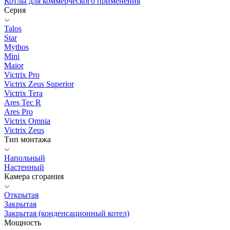
Котлы для коммерческого применения
Серия
Talos
Star
Mythos
Mini
Maior
Victrix Pro
Victrix Zeus Superior
Victrix Tera
Ares Tec R
Ares Pro
Victrix Omnia
Victrix Zeus
Тип монтажа
Напольный
Настенный
Камера сгорания
Открытая
Закрытая
Закрытая (конденсационный котел)
Мощность