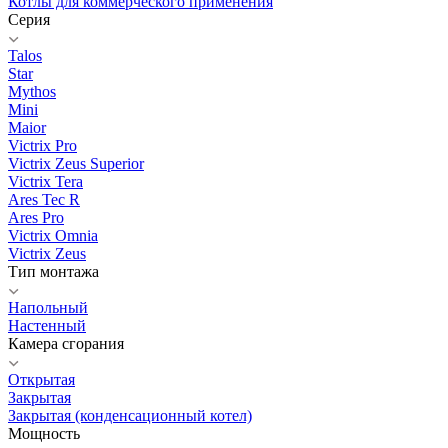
Котлы для коммерческого применения
Серия
Talos
Star
Mythos
Mini
Maior
Victrix Pro
Victrix Zeus Superior
Victrix Tera
Ares Tec R
Ares Pro
Victrix Omnia
Victrix Zeus
Тип монтажа
Напольный
Настенный
Камера сгорания
Открытая
Закрытая
Закрытая (конденсационный котел)
Мощность