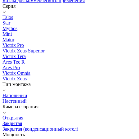
Котлы для коммерческого применения
Серия
Talos
Star
Mythos
Mini
Maior
Victrix Pro
Victrix Zeus Superior
Victrix Tera
Ares Tec R
Ares Pro
Victrix Omnia
Victrix Zeus
Тип монтажа
Напольный
Настенный
Камера сгорания
Открытая
Закрытая
Закрытая (конденсационный котел)
Мощность