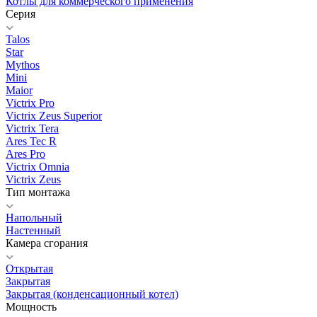
Котлы для коммерческого применения
Серия
Talos
Star
Mythos
Mini
Maior
Victrix Pro
Victrix Zeus Superior
Victrix Tera
Ares Tec R
Ares Pro
Victrix Omnia
Victrix Zeus
Тип монтажа
Напольный
Настенный
Камера сгорания
Открытая
Закрытая
Закрытая (конденсационный котел)
Мощность