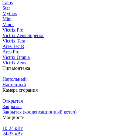
Talos
Star
Mythos
Mini
Maior
Victrix Pro
Victrix Zeus Superior
Victrix Tera
Ares Tec R
Ares Pro
Victrix Omnia
Victrix Zeus
Тип монтажа
Напольный
Настенный
Камера сгорания
Открытая
Закрытая
Закрытая (конденсационный котел)
Мощность
10-24 кВт
24-35 кВт