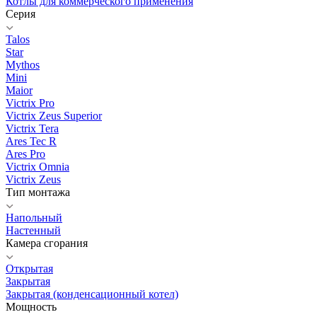
Котлы для коммерческого применения
Серия
Talos
Star
Mythos
Mini
Maior
Victrix Pro
Victrix Zeus Superior
Victrix Tera
Ares Tec R
Ares Pro
Victrix Omnia
Victrix Zeus
Тип монтажа
Напольный
Настенный
Камера сгорания
Открытая
Закрытая
Закрытая (конденсационный котел)
Мощность