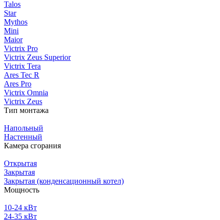
Talos
Star
Mythos
Mini
Maior
Victrix Pro
Victrix Zeus Superior
Victrix Tera
Ares Tec R
Ares Pro
Victrix Omnia
Victrix Zeus
Тип монтажа
Напольный
Настенный
Камера сгорания
Открытая
Закрытая
Закрытая (конденсационный котел)
Мощность
10-24 кВт
24-35 кВт