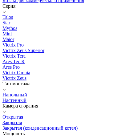
Котлы для коммерческого применения
Серия
Talos
Star
Mythos
Mini
Maior
Victrix Pro
Victrix Zeus Superior
Victrix Tera
Ares Tec R
Ares Pro
Victrix Omnia
Victrix Zeus
Тип монтажа
Напольный
Настенный
Камера сгорания
Открытая
Закрытая
Закрытая (конденсационный котел)
Мощность