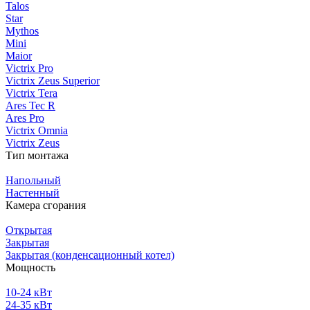
Talos
Star
Mythos
Mini
Maior
Victrix Pro
Victrix Zeus Superior
Victrix Tera
Ares Tec R
Ares Pro
Victrix Omnia
Victrix Zeus
Тип монтажа
Напольный
Настенный
Камера сгорания
Открытая
Закрытая
Закрытая (конденсационный котел)
Мощность
10-24 кВт
24-35 кВт