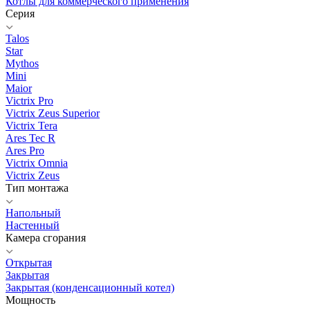
Котлы для коммерческого применения
Серия
Talos
Star
Mythos
Mini
Maior
Victrix Pro
Victrix Zeus Superior
Victrix Tera
Ares Tec R
Ares Pro
Victrix Omnia
Victrix Zeus
Тип монтажа
Напольный
Настенный
Камера сгорания
Открытая
Закрытая
Закрытая (конденсационный котел)
Мощность