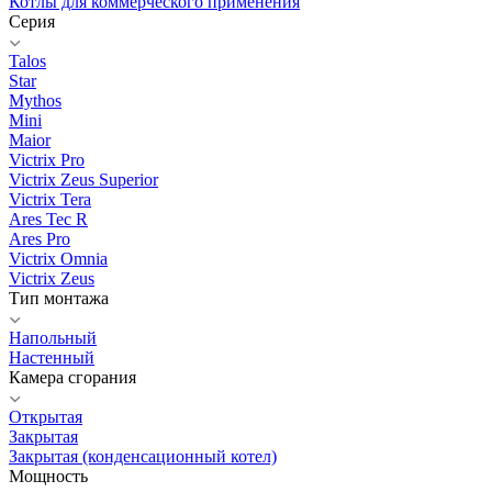
Котлы для коммерческого применения
Серия
Talos
Star
Mythos
Mini
Maior
Victrix Pro
Victrix Zeus Superior
Victrix Tera
Ares Tec R
Ares Pro
Victrix Omnia
Victrix Zeus
Тип монтажа
Напольный
Настенный
Камера сгорания
Открытая
Закрытая
Закрытая (конденсационный котел)
Мощность