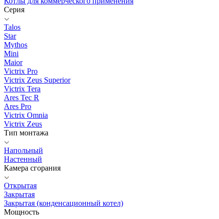
Котлы для коммерческого применения
Серия
Talos
Star
Mythos
Mini
Maior
Victrix Pro
Victrix Zeus Superior
Victrix Tera
Ares Tec R
Ares Pro
Victrix Omnia
Victrix Zeus
Тип монтажа
Напольный
Настенный
Камера сгорания
Открытая
Закрытая
Закрытая (конденсационный котел)
Мощность