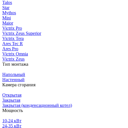
Talos
Star
Mythos
Mini
Maior
Victrix Pro
Victrix Zeus Superior
Victrix Tera
Ares Tec R
Ares Pro
Victrix Omnia
Victrix Zeus
Тип монтажа
Напольный
Настенный
Камера сгорания
Открытая
Закрытая
Закрытая (конденсационный котел)
Мощность
10-24 кВт
24-35 кВт