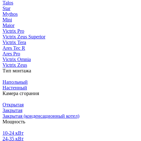
Talos
Star
Mythos
Mini
Maior
Victrix Pro
Victrix Zeus Superior
Victrix Tera
Ares Tec R
Ares Pro
Victrix Omnia
Victrix Zeus
Тип монтажа
Напольный
Настенный
Камера сгорания
Открытая
Закрытая
Закрытая (конденсационный котел)
Мощность
10-24 кВт
24-35 кВт