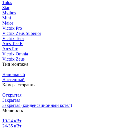
Talos
Star
Mythos
Mini
Maior
Victrix Pro
Victrix Zeus Superior
Victrix Tera
Ares Tec R
Ares Pro
Victrix Omnia
Victrix Zeus
Тип монтажа
Напольный
Настенный
Камера сгорания
Открытая
Закрытая
Закрытая (конденсационный котел)
Мощность
10-24 кВт
24-35 кВт