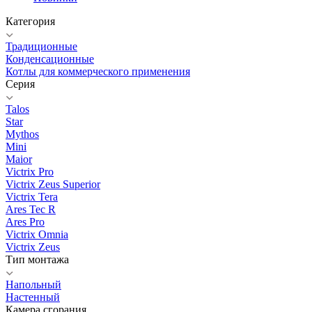
Категория
Традиционные
Конденсационные
Котлы для коммерческого применения
Серия
Talos
Star
Mythos
Mini
Maior
Victrix Pro
Victrix Zeus Superior
Victrix Tera
Ares Tec R
Ares Pro
Victrix Omnia
Victrix Zeus
Тип монтажа
Напольный
Настенный
Камера сгорания