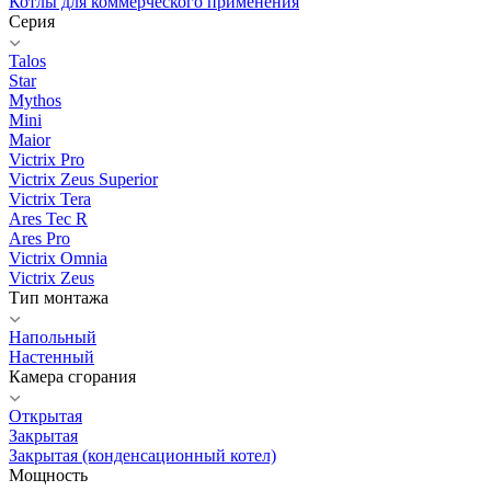
Котлы для коммерческого применения
Серия
Talos
Star
Mythos
Mini
Maior
Victrix Pro
Victrix Zeus Superior
Victrix Tera
Ares Tec R
Ares Pro
Victrix Omnia
Victrix Zeus
Тип монтажа
Напольный
Настенный
Камера сгорания
Открытая
Закрытая
Закрытая (конденсационный котел)
Мощность