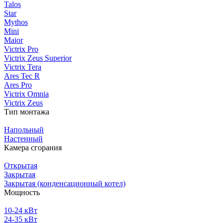
Talos
Star
Mythos
Mini
Maior
Victrix Pro
Victrix Zeus Superior
Victrix Tera
Ares Tec R
Ares Pro
Victrix Omnia
Victrix Zeus
Тип монтажа
Напольный
Настенный
Камера сгорания
Открытая
Закрытая
Закрытая (конденсационный котел)
Мощность
10-24 кВт
24-35 кВт